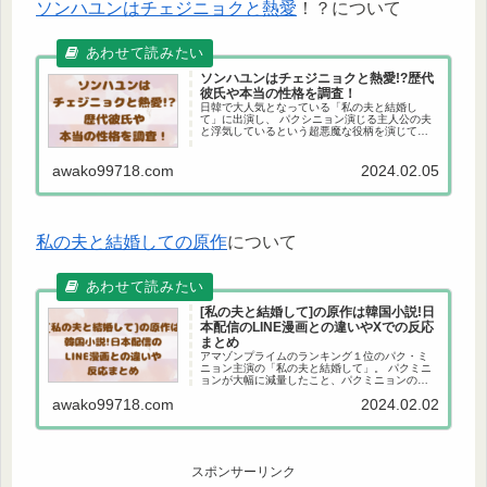
ソンハユンはチェジニョクと熱愛
！？について
ソンハユンはチェジニョクと熱愛!?歴代
彼氏や本当の性格を調査！
日韓で大人気となっている「私の夫と結婚し
て」に出演し、 パクシニョン演じる主人公の夫
と浮気しているという超悪魔な役柄を演じてい
るソンハユン。そんな、ソンハユンですが、チ
ェジニョクという方と熱愛していると話題にな
っています。 ・熱愛は本当？ ...
awako99718.com
2024.02.05
私の夫と結婚しての原作
について
[私の夫と結婚して]の原作は韓国小説!日
本配信のLINE漫画との違いやXでの反応
まとめ
アマゾンプライムのランキング１位のパク・ミ
ニョン主演の「私の夫と結婚して」。 パクミニ
ョンが大幅に減量したこと、パクミニョンの恋
人の騒動からの初めてのドラマということで注
awako99718.com
2024.02.02
目を集めています。 韓国でも視聴率が１０％を
超えるなど、大ヒット中です...
スポンサーリンク