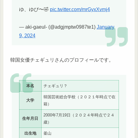
ゆ、ゆび〜🤣
pic.twitter.com/mrGyxXvmj4
— aki-gaeul- (@adgjmptw0987te1)
January
9, 2024
韓国女優チェギュリさんのプロフィールです。
本名
チェギュリ？
韓国芸術総合学校（２０２１年時点で在
大学
籍）
2000年7月19日（２０２４年時点で２４
生年月日
歳）
出生地
釜山