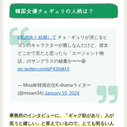
韓国女優チェギュリの人柄は？
#私の夫と結婚して
チェ・ギュリが演じるヒ
ヨンのキャラクターが癒しなんだけど、彼女
どこかで見たと思ったら「エージェント物
語」のサングラスの秘書か〜〜😆
pic.twitter.com/qP42lidkUl
— Misa🌺韓国在住K-dramaライター
(@misam34)
January 10, 2024
事務所のインタビューに、「ギャグ欲があり、人が
笑うと嬉しい」と答えているので、とても明るい人