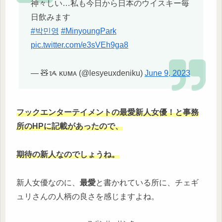
神々しい…私も今日から日本のウイスキー毎
日飲みます
#박민영
#MinyoungPark
pic.twitter.com/e3sVEh9ga8
— 🧸ᝰ ᴋᴜᴍᴀ (@lesyeuxdeniku)
June 9, 2023
フックエンターテイメントの最愛新人女優！と事務
所のHPに記載があったので、
期待の新人なのでしょうね。
新人女優なのに、
最愛
と書かれている所に、チェギ
ュリさんの人柄の良さを感じますよね。