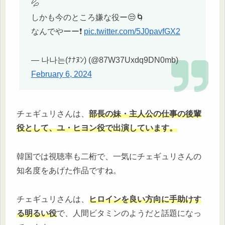
💦
しかも今のところ嫌な役ー😒🌀
なんでやーー❗
pic.twitter.com/5J0pavfGX2
— 나나는(ﾅﾅﾇﾝ) (@87W37Uxdq9DN0mb)
February 6, 2024
チェギュリさんは、
部長の妹・主人公の仕事の後輩
役として、ユ・ヒヨン役で出演しています。
韓国では視聴率も二桁で、一気にチェギュリさんの
知名度をあげた作品ですね。
チェギュリさんは、
ヒロインを良い方向に手助けす
る明るい役
で、人間ビタミンのようだと話題になっ