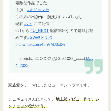
素敵な作品でした
主演
#オジョンセ
この方の出演作、演技力にハズレなし
現在
#viki
にて配信
6月から
#U_NEXT
配信開始なので是非お勧
めです
#GW韓ドラ沼
pic.twitter.com/4bnVMJ0x0w
— norichan🦊O X.🦊 (@Guk1023_cccc)
May
4, 2023
家族愛をテーマにしたヒューマンドラマです。
チェギュリさんにとって、
地上波デビュー作で、シ
ンチェヨン役だそう。