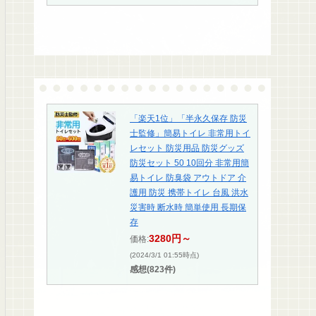
「楽天1位」「半永久保存 防災
士監修」簡易トイレ 非常用トイ
レセット 防災用品 防災グッズ
防災セット 50 10回分 非常用簡
易トイレ 防臭袋 アウトドア 介
護用 防災 携帯トイレ 台風 洪水
災害時 断水時 簡単使用 長期保
存
3280円～
価格:
(2024/3/1 01:55時点)
感想(823件)