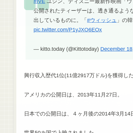
#IVE
ユジン、ディズニー最新作映画「ウ
公開されたティーザーは、透き通るよう
出しているものに。「
#ウィッシュ
」の韓国
pic.twitter.com/P1yJXO6EOx
— kitto.today (@Kittotoday)
December 18
興行収入歴代1位(11億2917万ドル)を獲
アメリカの公開日は、2013年11月27日。
日本での公開日は、４ヶ月後の2014年3月14
世界50カ国で上映されました。