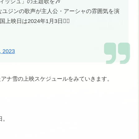
ィッシュ」の主題歌を🎶
なユジンの歌声が主人公・アーシャの雰囲気を演
上映日は2024年1月3日🧚‍♀️
, 2023
得したアナ雪の上映スケジュールをみていきます。
日。