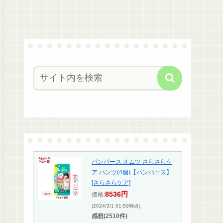
パンパース オムツ さらさらケ
ア パンツ(4個)【パンパース】
[さらさらケア]
8536円
価格:
(2024/3/1 01:59時点)
感想(2510件)