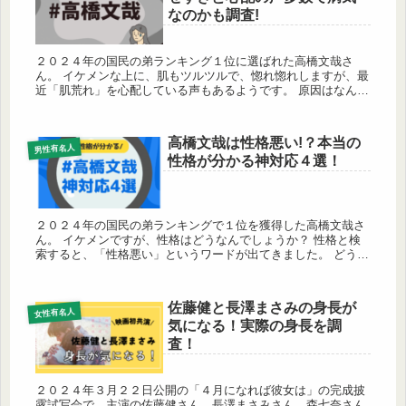
なのかも調査!
２０２４年の国民の弟ランキング１位に選ばれた高橋文哉さ
ん。 イケメンな上に、肌もツルツルで、惚れ惚れしますが、最
近「肌荒れ」を心配している声もあるようです。 原因はなんで
しょうか？ また、「痩せすぎ」と心配の声も多数です。 何か
病気も関係し...
高橋文哉は性格悪い!？本当の
男性有名人
性格が分かる神対応４選！
２０２４年の国民の弟ランキングで１位を獲得した高橋文哉さ
ん。 イケメンですが、性格はどうなんでしょうか？ 性格と検
索すると、「性格悪い」というワードが出てきました。 どうや
ら噂の出処は性格の悪い役柄のようです。 高橋文哉さんの本当
の性格に迫...
佐藤健と長澤まさみの身長が
女性有名人
気になる！実際の身長を調
査！
２０２４年３月２２日公開の「４月になれば彼女は」の完成披
露試写会で、主演の佐藤健さん、長澤まさみさん、森七奈さん