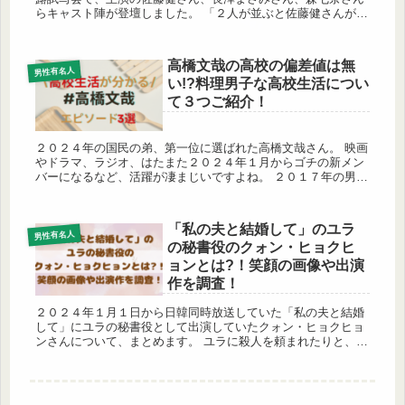
らキャスト陣が登壇しました。 「２人が並ぶと佐藤健さんが小
さく見える」という意見がありましたので、実際の身長などま
とめてみました...
高橋文哉の高校の偏差値は無
男性有名人
い!?料理男子な高校生活につい
て３つご紹介！
２０２４年の国民の弟、第一位に選ばれた高橋文哉さん。 映画
やドラマ、ラジオ、はたまた２０２４年１月からゴチの新メン
バーになるなど、活躍が凄まじいですよね。 ２０１７年の男子
高生ミスターコンにて、グランプリをとり、芸能生活が始まり
ました。 高...
「私の夫と結婚して」のユラ
男性有名人
の秘書役のクォン・ヒョクヒ
ョンとは?！笑顔の画像や出演
作を調査！
２０２４年１月１日から日韓同時放送していた「私の夫と結婚
して」にユラの秘書役として出演していたクォン・ヒョクヒョ
ンさんについて、まとめます。 ユラに殺人を頼まれたりと、こ
のドラマ内では、終始真顔で悪いキャラ（ユラ）の右腕秘書と
して、出演して...