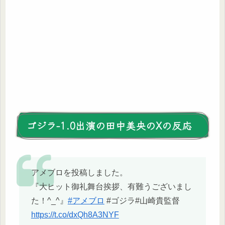
ゴジラ-1.0出演の田中美央のXの反応
アメブロを投稿しました。
『大ヒット御礼舞台挨拶、有難うございまし
た！^_^』
#アメブロ
#ゴジラ#山崎貴監督
https://t.co/dxQh8A3NYF