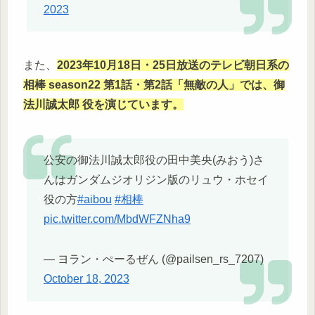
2023
また、
2023年10月18日・25日放送のテレビ朝日系の
相棒 season22 第1話・第2話「無敵の人」では、御
法川誠太郎 役を演じています。
公安の御法川誠太郎役の田中美央(みおう)さ
んはガンダムジオリジン版のリュウ・ホセイ
役の方
#aibou
#相棒
pic.twitter.com/MbdWFZNha9
— ヨラン・ぺーるぜん (@pailsen_rs_7207)
October 18, 2023