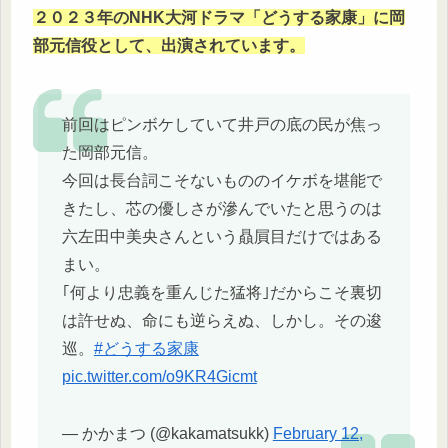
２０２３年のNHK大河ドラマ「どうする家康」に岡
部元信役として、出演されています。
前回はピンボケしていて井戸の底の民が焦っ
た岡部元信。
今回は長台詞こそないもののイケボを堪能で
きたし、芯の優しさが滲んでいたと思うのは
六左田中美央さんという贔屓目だけではある
まい。
｢何より忠義を重んじた猛将｣だからこそ裏切
は許せぬ、命にも逆らえぬ、しかし。その逡
巡。
#どうする家康
pic.twitter.com/o9KR4Gicmt
— かかまつ (@kakamatsukk)
February 12,