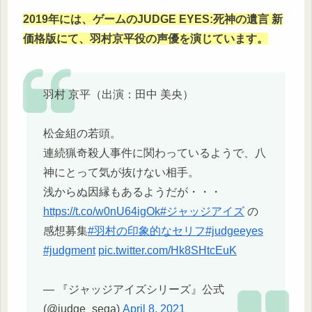
2019年には、ゲームのJUDGE EYES:死神の遺言 新
価格版にて、羽村京平役の声優を演じています。
羽村 京平（出演：田中 美央）
松金組の若頭。
連続猟奇殺人事件に関わっているようで、八
神にとって気が抜けない相手。
浅からぬ因縁もあるようだが・・・
https://t.co/w0nU64igOk
#ジャッジアイズ
の
感想募集
#羽村の印象的なセリフ
#judgeeyes
#judgment
pic.twitter.com/Hk8SHtcEuK
— 『ジャッジアイズシリーズ』公式
(@judge_sega)
April 8, 2021