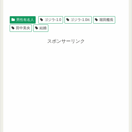
男性有名人
ゴジラ-1.0
ゴジラ-1.0/c
堀田艦長
田中美央
結婚
スポンサーリンク