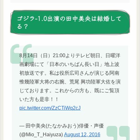
ゴジラ-1.0出演の田中美央は結婚して
る？
8月14日（日）21:00よりテレビ朝日、日曜洋
画劇場にて「日本のいちばん長い日」地上波
初放送です。私は役所広司さんが演じる阿南
惟幾陸軍大将の右腕、荒尾 興功陸軍大佐を演
じております。これからの方も、既にご覧頂
いた方も是非！！
pic.twitter.com/ZzCTiWq2cJ
— 田中美央(たなかみおう)俳優・声優
(@Mio_T_Haiyuza)
August 12, 2016