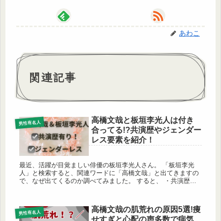
あわこ
関連記事
高橋文哉と板垣李光人は付き
男性有名人
合ってる!?共演歴やジェンダー
レス要素を紹介！
最近、活躍が目覚ましい俳優の板垣李光人さん。 「板垣李光
人」と検索すると、関連ワードに「高橋文哉」と出てきますの
で、なぜ出てくるのか調べてみました。 すると、 ・共演歴が
あること ・お二人ともジェンダーレスの要素あり が、わかり
ましたので、...
高橋文哉の肌荒れの原因5選!痩
男性有名人
せすぎと心配の声多数で病気