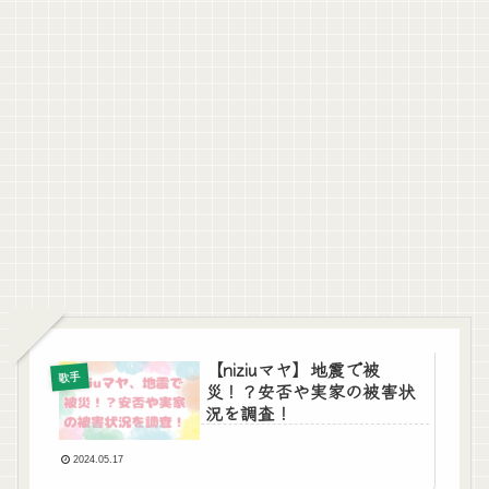
【niziuマヤ】地震で被
歌手
災！？安否や実家の被害状
況を調査！
2024.05.17