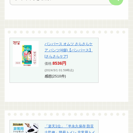
パンパース オムツ さらさらケ
ア パンツ(4個)【パンパース】
[さらさらケア]
8536円
価格:
(2024/3/1 01:59時点)
感想(2510件)
「楽天1位」「半永久保存 防災
士監修」簡易トイレ 非常用トイ