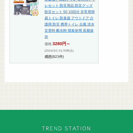
レセット 防災用品 防災グッズ
防災セット 50 10回分 非常用簡
易トイレ 防臭袋 アウトドア 介
護用 防災 携帯トイレ 台風 洪水
災害時 断水時 簡単使用 長期保
存
3280円～
価格:
(2024/3/1 01:55時点)
感想(823件)
TREND STATION