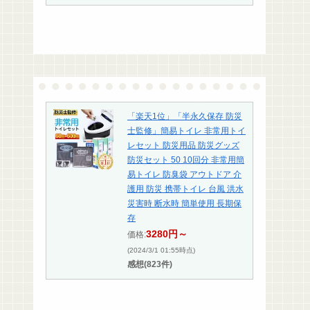
「楽天1位」「半永久保存 防災
士監修」簡易トイレ 非常用トイ
レセット 防災用品 防災グッズ
防災セット 50 10回分 非常用簡
易トイレ 防臭袋 アウトドア 介
護用 防災 携帯トイレ 台風 洪水
災害時 断水時 簡単使用 長期保
存
3280円～
価格:
(2024/3/1 01:55時点)
感想(823件)