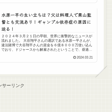
水原一平の生い立ちは？父は料理人で栗山監
督とも交流あり！ギャンブル依存症の原因に
迫る！
２０２４年３月２１日の早朝、世界に衝撃的なニュースが
流れました。 大谷翔平さんの通訳である水原一平さんが、
違法賭博で大谷翔平さんの資金を６億８０００万使い込ん
でおり、ドジャースから解雇されたということで、昼過ぎ
ごろ、ドジャースが解雇の事実を...
2024.03.21
ンサーリンク