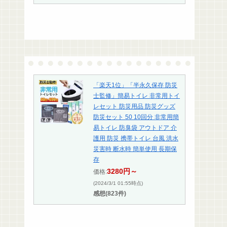
「楽天1位」「半永久保存 防災
士監修」簡易トイレ 非常用トイ
レセット 防災用品 防災グッズ
防災セット 50 10回分 非常用簡
易トイレ 防臭袋 アウトドア 介
護用 防災 携帯トイレ 台風 洪水
災害時 断水時 簡単使用 長期保
存
3280円～
価格:
(2024/3/1 01:55時点)
感想(823件)