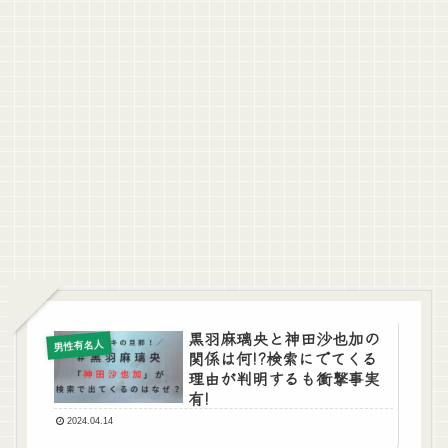
黒羽麻璃央と神田沙也加の
男性有名人
関係は何!?検索にでてくる
理由が判明するも衝撃事実
有!
2024.04.14