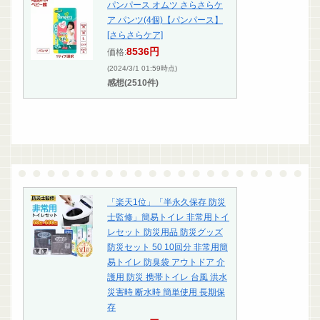
パンパース オムツ さらさらケ
ア パンツ(4個)【パンパース】
[さらさらケア]
8536円
価格:
(2024/3/1 01:59時点)
感想(2510件)
「楽天1位」「半永久保存 防災
士監修」簡易トイレ 非常用トイ
レセット 防災用品 防災グッズ
防災セット 50 10回分 非常用簡
易トイレ 防臭袋 アウトドア 介
護用 防災 携帯トイレ 台風 洪水
災害時 断水時 簡単使用 長期保
存