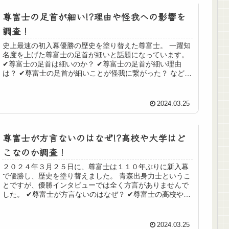
尊富士の足首が細い!?理由や怪我への影響を
調査！
史上最速の初入幕優勝の歴史を塗り替えた尊富士。 一躍知
名度を上げた尊富士の足首が細いと話題になっています。
✔︎尊富士の足首は細いのか？ ✔︎尊富士の足首が細い理由
は？ ✔︎尊富士の足首が細いことが怪我に繋がった？ など、
調べていきます。 ...
2024.03.25
尊富士が方言ないのはなぜ!?高校や大学はど
こなのか調査！
２０２４年３月２５日に、尊富士は１１０年ぶりに新入幕
で優勝し、歴史を塗り替えました。 青森出身力士というこ
とですが、優勝インタビューでは全く方言がありませんで
した。 ✔︎尊富士が方言ないのはなぜ？ ✔︎尊富士の高校や大
学はどこ？ なぜなのか...
2024.03.25