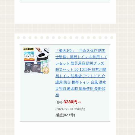
「楽天1位」「半永久保存 防災
士監修」簡易トイレ 非常用トイ
レセット 防災用品 防災グッズ
防災セット 50 10回分 非常用簡
易トイレ 防臭袋 アウトドア 介
護用 防災 携帯トイレ 台風 洪水
災害時 断水時 簡単使用 長期保
存
3280円～
価格:
(2024/3/1 01:55時点)
感想(823件)