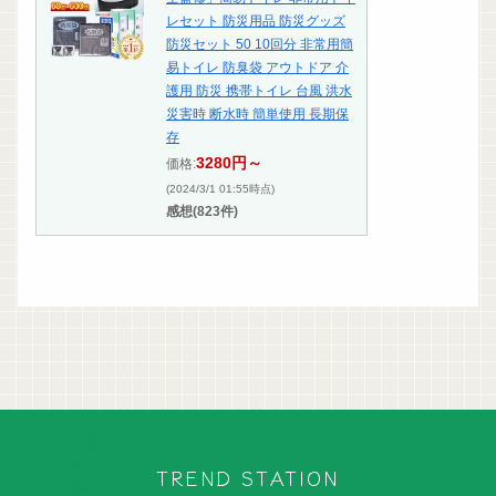
レセット 防災用品 防災グッズ
防災セット 50 10回分 非常用簡
易トイレ 防臭袋 アウトドア 介
護用 防災 携帯トイレ 台風 洪水
災害時 断水時 簡単使用 長期保
存
3280円～
価格:
(2024/3/1 01:55時点)
感想(823件)
TREND STATION