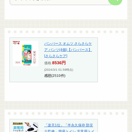
パンパース オムツ さらさらケ
ア パンツ(4個)【パンパース】
[さらさらケア]
8536円
価格:
(2024/3/1 01:59時点)
感想(2510件)
「楽天1位」「半永久保存 防災
士監修」簡易トイレ 非常用トイ