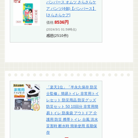
パンパース オムツ さらさらケ
ア パンツ(4個)【パンパース】
[さらさらケア]
8536円
価格:
(2024/3/1 01:59時点)
感想(2510件)
「楽天1位」「半永久保存 防災
士監修」簡易トイレ 非常用トイ
レセット 防災用品 防災グッズ
防災セット 50 10回分 非常用簡
易トイレ 防臭袋 アウトドア 介
護用 防災 携帯トイレ 台風 洪水
災害時 断水時 簡単使用 長期保
存