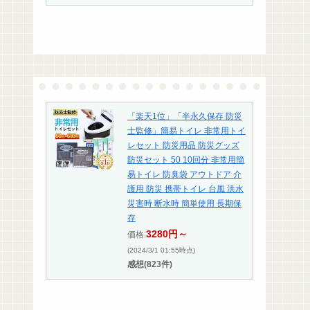
「楽天1位」「半永久保存 防災
士監修」簡易トイレ 非常用トイ
レセット 防災用品 防災グッズ
防災セット 50 10回分 非常用簡
易トイレ 防臭袋 アウトドア 介
護用 防災 携帯トイレ 台風 洪水
災害時 断水時 簡単使用 長期保
存
3280円～
価格:
(2024/3/1 01:55時点)
感想(823件)