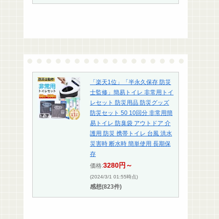
「楽天1位」「半永久保存 防災
士監修」簡易トイレ 非常用トイ
レセット 防災用品 防災グッズ
防災セット 50 10回分 非常用簡
易トイレ 防臭袋 アウトドア 介
護用 防災 携帯トイレ 台風 洪水
災害時 断水時 簡単使用 長期保
存
3280円～
価格:
(2024/3/1 01:55時点)
感想(823件)