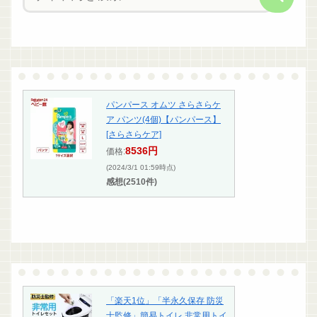
パンパース オムツ さらさらケ
ア パンツ(4個)【パンパース】
[さらさらケア]
8536円
価格:
(2024/3/1 01:59時点)
感想(2510件)
「楽天1位」「半永久保存 防災
士監修」簡易トイレ 非常用トイ