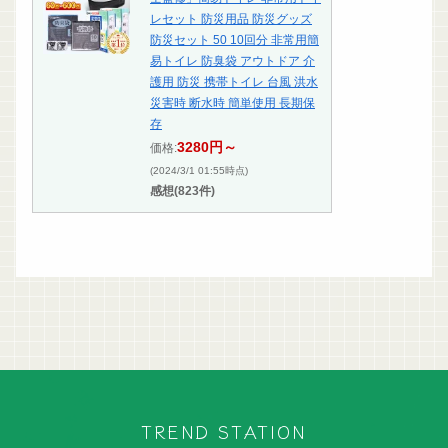
レセット 防災用品 防災グッズ
防災セット 50 10回分 非常用簡
易トイレ 防臭袋 アウトドア 介
護用 防災 携帯トイレ 台風 洪水
災害時 断水時 簡単使用 長期保
存
3280円～
価格:
(2024/3/1 01:55時点)
感想(823件)
TREND STATION