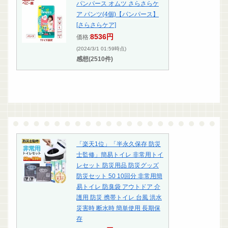
パンパース オムツ さらさらケ
ア パンツ(4個)【パンパース】
[さらさらケア]
8536円
価格:
(2024/3/1 01:59時点)
感想(2510件)
「楽天1位」「半永久保存 防災
士監修」簡易トイレ 非常用トイ
レセット 防災用品 防災グッズ
防災セット 50 10回分 非常用簡
易トイレ 防臭袋 アウトドア 介
護用 防災 携帯トイレ 台風 洪水
災害時 断水時 簡単使用 長期保
存