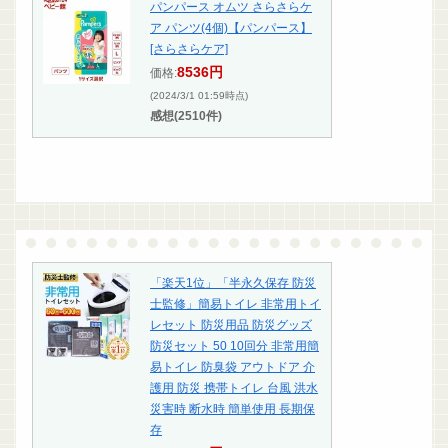
パンパース オムツ さらさらケ
ア パンツ(4個)【パンパース】
[さらさらケア]
8536円
価格:
(2024/3/1 01:59時点)
感想(2510件)
「楽天1位」「半永久保存 防災
士監修」簡易トイレ 非常用トイ
レセット 防災用品 防災グッズ
防災セット 50 10回分 非常用簡
易トイレ 防臭袋 アウトドア 介
護用 防災 携帯トイレ 台風 洪水
災害時 断水時 簡単使用 長期保
存