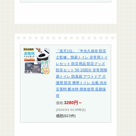
「楽天1位」「半永久保存 防災
士監修」簡易トイレ 非常用トイ
レセット 防災用品 防災グッズ
防災セット 50 10回分 非常用簡
易トイレ 防臭袋 アウトドア 介
護用 防災 携帯トイレ 台風 洪水
災害時 断水時 簡単使用 長期保
存
3280円～
価格:
(2024/3/1 01:55時点)
感想(823件)