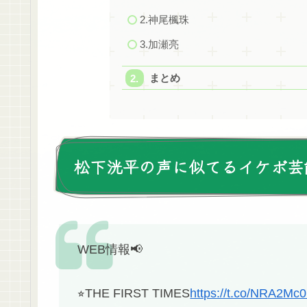
2.神尾楓珠
3.加瀬亮
まとめ
松下洸平の声に似てるイケボ芸能
WEB情報📢
⭐︎THE FIRST TIMES
https://t.co/NRA2Mc