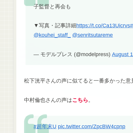
子監督と再会も
▼写真・記事詳細
https://t.co/Ca13Uicrvs
@kouhei_staff_
@senritsutareme
— モデルプレス (@modelpress)
August 1
松下洸平さんの声に似てると一番多かった意
中村倫也さんの声は
こちら
。
#超年末U
pic.twitter.com/ZpcBW4cpnp