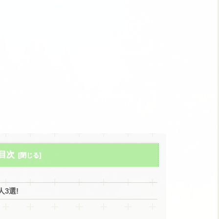
目次
3選!