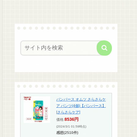
パンパース オムツ さらさらケ
ア パンツ(4個)【パンパース】
[さらさらケア]
8536円
価格:
(2024/3/1 01:59時点)
感想(2510件)