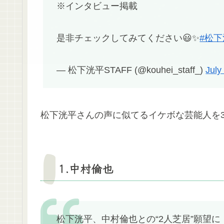
※インタビュー掲載
是非チェックしてみてください😃✨
#松
— 松下洸平STAFF (@kouhei_staff_)
July
松下洸平さんの声に似てるイケボな芸能人を
1.中村倫也
松下洸平、中村倫也との“2人芝居”願望