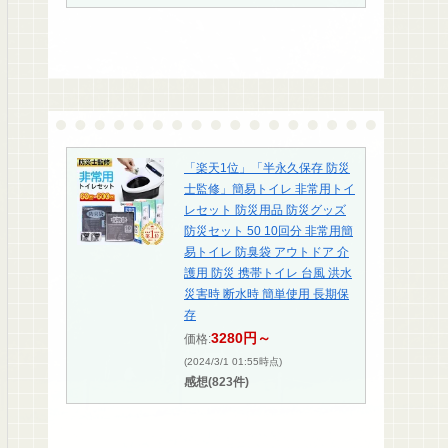
「楽天1位」「半永久保存 防災
士監修」簡易トイレ 非常用トイ
レセット 防災用品 防災グッズ
防災セット 50 10回分 非常用簡
易トイレ 防臭袋 アウトドア 介
護用 防災 携帯トイレ 台風 洪水
災害時 断水時 簡単使用 長期保
存
3280円～
価格:
(2024/3/1 01:55時点)
感想(823件)