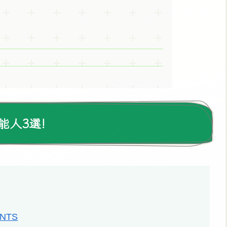
人3選!
0NTS