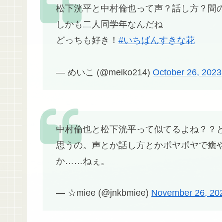
松下洸平と中村倫也って声？話し方？間の
しかも二人同学年なんだね
どっちも好き！
#いちばんすきな花
— めいこ (@meiko214)
October 26, 2023
中村倫也と松下洸平って似てるよね？？
思うの。声とか話し方とかポヤポヤで癒
か……ねぇ。
— ☆miee (@jnkbmiee)
November 26, 20