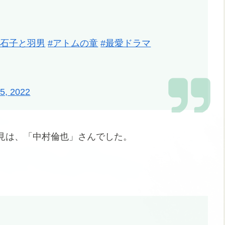
#石子と羽男
#アトムの童
#最愛ドラマ
5, 2022
見は、「中村倫也」さんでした。