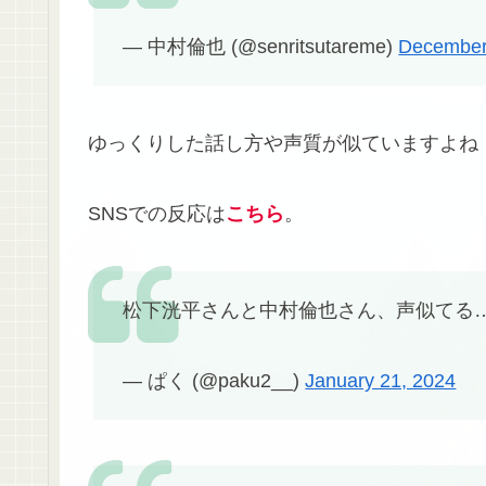
— 中村倫也 (@senritsutareme)
December
ゆっくりした話し方や声質が似ていますよね
SNSでの反応は
こちら
。
松下洸平さんと中村倫也さん、声似てる
— ぱく (@paku2__)
January 21, 2024