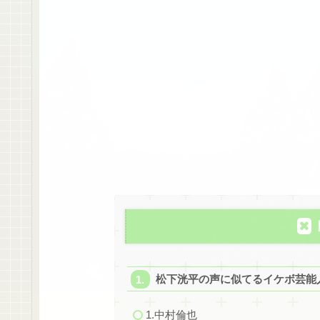
松下洸平の声に似てるイケボ芸能人
1.中村倫也