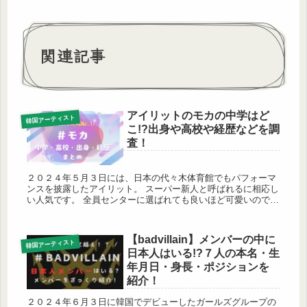
関連記事
アイリットのモカの中学はど
韓国アーティスト
こ!?出身や高校や経歴などを調
査！
２０２４年５月３日には、日本の代々木体育館でもパフォーマ
ンスを披露したアイリット。 スーパー新人と呼ばれるに相応し
い人気です。 全員センターに選ばれても良いほど可愛いのです
が、人気No.１は日韓ともにモカのようです。 ここでは、 ✔︎ア
イリ...
【badvillain】メンバーの中に
韓国アーティスト
日本人はいる!?７人の本名・生
年月日・身長・ポジションを
紹介！
２０２４年６月３日に韓国でデビューしたガールズグループの