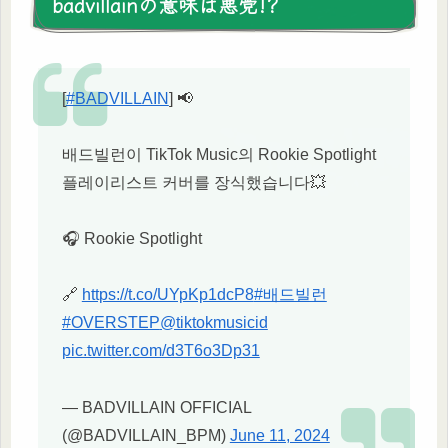
badvillainの意味は悪党!?
[
#BADVILLAIN
] 📢
배드빌런이 TikTok Music의 Rookie Spotlight
플레이리스트 커버를 장식했습니다💥
🎧 Rookie Spotlight
🔗
https://t.co/UYpKp1dcP8
#배드빌런
#OVERSTEP
@tiktokmusicid
pic.twitter.com/d3T6o3Dp31
— BADVILLAIN OFFICIAL
(@BADVILLAIN_BPM)
June 11, 2024