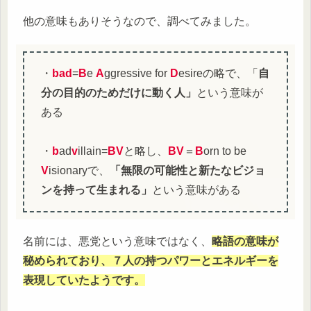
他の意味もありそうなので、調べてみました。
・
bad
=
B
e
A
ggressive for
D
esireの略で、「
自
分の目的のためだけに動く人」
という意味が
ある
・
b
ad
v
illain=
BV
と略し、
BV
＝
B
orn to be
V
isionaryで、
「無限の可能性と新たなビジョ
ンを持って生まれる」
という意味がある
名前には、悪党という意味ではなく、
略語の意味が
秘められており、７人の持つパワーとエネルギーを
表現していたようです。