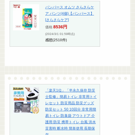
パンパース オムツ さらさらケ
ア パンツ(4個)【パンパース】
[さらさらケア]
8536円
価格:
(2024/3/1 01:59時点)
感想(2510件)
「楽天1位」「半永久保存 防災
士監修」簡易トイレ 非常用トイ
レセット 防災用品 防災グッズ
防災セット 50 10回分 非常用簡
易トイレ 防臭袋 アウトドア 介
護用 防災 携帯トイレ 台風 洪水
災害時 断水時 簡単使用 長期保
存